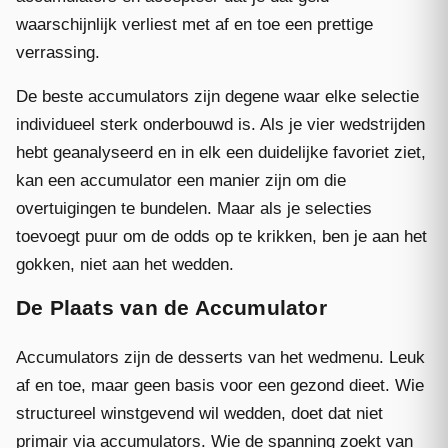
waarschijnlijk verliest met af en toe een prettige
verrassing.
De beste accumulators zijn degene waar elke selectie
individueel sterk onderbouwd is. Als je vier wedstrijden
hebt geanalyseerd en in elk een duidelijke favoriet ziet,
kan een accumulator een manier zijn om die
overtuigingen te bundelen. Maar als je selecties
toevoegt puur om de odds op te krikken, ben je aan het
gokken, niet aan het wedden.
De Plaats van de Accumulator
Accumulators zijn de desserts van het wedmenu. Leuk
af en toe, maar geen basis voor een gezond dieet. Wie
structureel winstgevend wil wedden, doet dat niet
primair via accumulators. Wie de spanning zoekt van