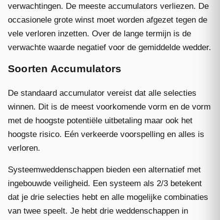
verwachtingen. De meeste accumulators verliezen. De
occasionele grote winst moet worden afgezet tegen de
vele verloren inzetten. Over de lange termijn is de
verwachte waarde negatief voor de gemiddelde wedder.
Soorten Accumulators
De standaard accumulator vereist dat alle selecties
winnen. Dit is de meest voorkomende vorm en de vorm
met de hoogste potentiële uitbetaling maar ook het
hoogste risico. Eén verkeerde voorspelling en alles is
verloren.
Systeemweddenschappen bieden een alternatief met
ingebouwde veiligheid. Een systeem als 2/3 betekent
dat je drie selecties hebt en alle mogelijke combinaties
van twee speelt. Je hebt drie weddenschappen in