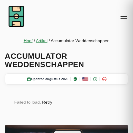
Hoof
/
Artikel
/
Accumulator Weddenschappen
ACCUMULATOR
WEDDENSCHAPPEN
Updated augustus 2026
18+
Failed to load.
Retry