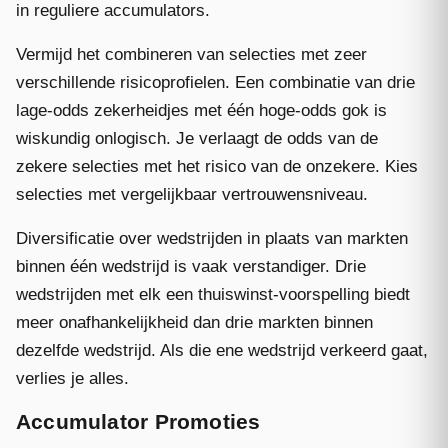
in reguliere accumulators.
Vermijd het combineren van selecties met zeer
verschillende risicoprofielen. Een combinatie van drie
lage-odds zekerheidjes met één hoge-odds gok is
wiskundig onlogisch. Je verlaagt de odds van de
zekere selecties met het risico van de onzekere. Kies
selecties met vergelijkbaar vertrouwensniveau.
Diversificatie over wedstrijden in plaats van markten
binnen één wedstrijd is vaak verstandiger. Drie
wedstrijden met elk een thuiswinst-voorspelling biedt
meer onafhankelijkheid dan drie markten binnen
dezelfde wedstrijd. Als die ene wedstrijd verkeerd gaat,
verlies je alles.
Accumulator Promoties