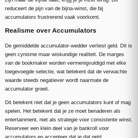
reduceert de pijn van de bijna-winst, die bij
accumulators frustrerend vaak voorkomt.
Realisme over Accumulators
De gemiddelde accumulator-wedder verliest geld. Dit is
geen cynisme maar wiskundige realiteit. De marges
van de bookmaker worden vermenigvuldigd met elke
toegevoegde selectie, wat betekent dat de verwachte
waarde steeds negatiever wordt naarmate de
accumulator groeit.
Dit betekent niet dat je geen accumulators kunt of mag
spelen. Het betekent dat je ze moet benaderen als
entertainment, niet als strategie voor consistente winst.
Reserveer een klein deel van je bankroll voor
accumulators en accepteer dat je dat geld