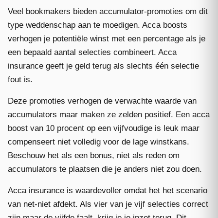
Veel bookmakers bieden accumulator-promoties om dit
type weddenschap aan te moedigen. Acca boosts
verhogen je potentiële winst met een percentage als je
een bepaald aantal selecties combineert. Acca
insurance geeft je geld terug als slechts één selectie
fout is.
Deze promoties verhogen de verwachte waarde van
accumulators maar maken ze zelden positief. Een acca
boost van 10 procent op een vijfvoudige is leuk maar
compenseert niet volledig voor de lage winstkans.
Beschouw het als een bonus, niet als reden om
accumulators te plaatsen die je anders niet zou doen.
Acca insurance is waardevoller omdat het het scenario
van net-niet afdekt. Als vier van je vijf selecties correct
zijn maar de vijfde faalt, krijg je je inzet terug. Dit